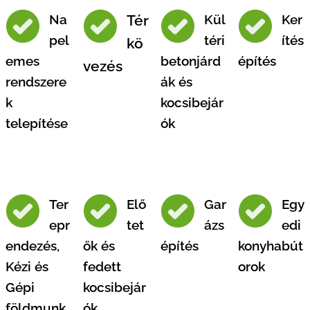
Na
Tér
Kül
Ker
pel
téri
ítés
kö
emes
betonjárd
építés
vezés
rendszere
ák és
k
kocsibejár
telepítése
ók
Ter
Elő
Gar
Egy
epr
tet
ázs
edi
endezés,
ők és
építés
konyhabút
Kézi és
fedett
orok
Gépi
kocsibejár
földmunk
ók