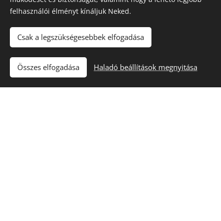
minőségre
felhasználói élményt kínáljuk Neked.
Csak a legszükségesebbek elfogadása
számíthat?
Összes elfogadása
Haladó beállítások megnyitása
Nézze meg referenciamunkáinkat.
KONYHAPULT
FELÚJÍTÁS