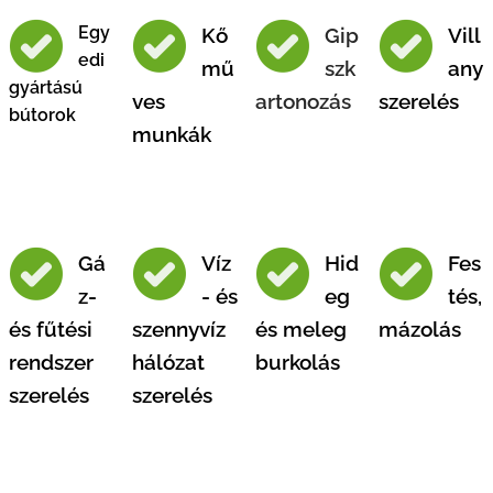
Egy
Kő
Gip
Vill
edi
mű
szk
any
gyártású
ves
artonozás
szerelés
bútorok
munkák
Gá
Víz
Hid
Fes
z-
- és
eg
tés,
és fűtési
szennyvíz
és meleg
mázolás
rendszer
hálózat
burkolás
szerelés
szerelés