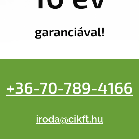
garanciával!
+36-70-789-4166
iroda@cikft.hu