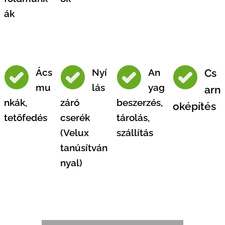
ák
Ács
Nyí
An
Cs
mu
lás
yag
arn
nkák,
záró
beszerzés,
oképítés
tetőfedés
cserék
tárolás,
(Velux
szállítás
tanúsítván
nyal)